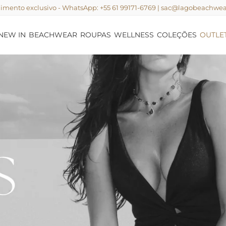
imento exclusivo - WhatsApp: +55 61 99171-6769 | sac@lagobeachwe
NEW IN
BEACHWEAR
ROUPAS
WELLNESS
COLEÇÕES
OUTLE