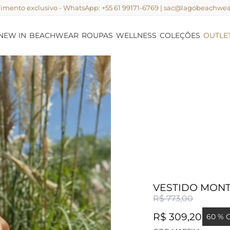
imento exclusivo - WhatsApp: +55 61 99171-6769 | sac@lagobeachwe
NEW IN
BEACHWEAR
ROUPAS
WELLNESS
COLEÇÕES
OUTLE
VESTIDO MONT
R$ 773,00
R$ 309,20
60 % 