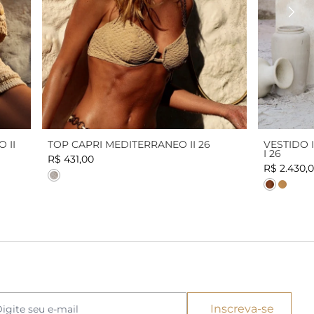
TOP CAPRI MEDITERRANEO II 26
VESTIDO 
 II
I 26
R$ 431,00
R$ 2.430,
Cor
Cor
Cor
Inscreva-se