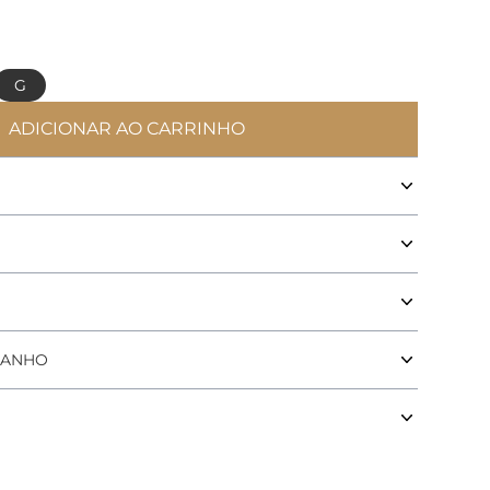
G
ADICIONAR AO CARRINHO
Vestido Montevideo ESTANCIA
MANHO