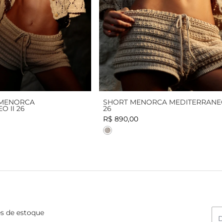
MENORCA
SHORT MENORCA MEDITERRANEO
 II 26
26
R$ 890,00
Cor
es de estoque