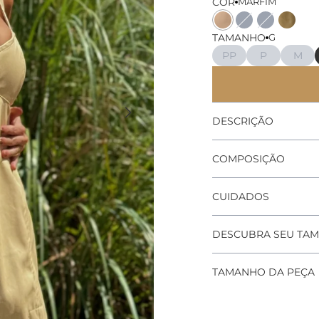
COR
MARFIM
Cor
Cor
Cor
Cor
TAMANHO
G
PP
P
M
DESCRIÇÃO
COMPOSIÇÃO
CUIDADOS
DESCUBRA SEU TA
TAMANHO DA PEÇA