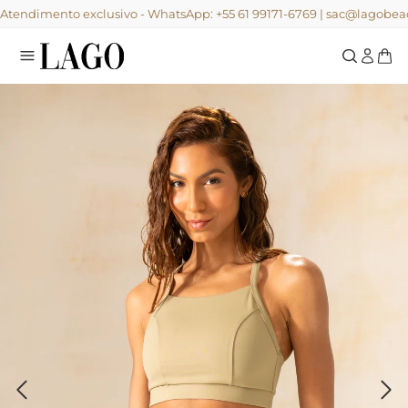
Atendimento exclusivo - WhatsApp: +55 61 99171-6769 | sac@lagob