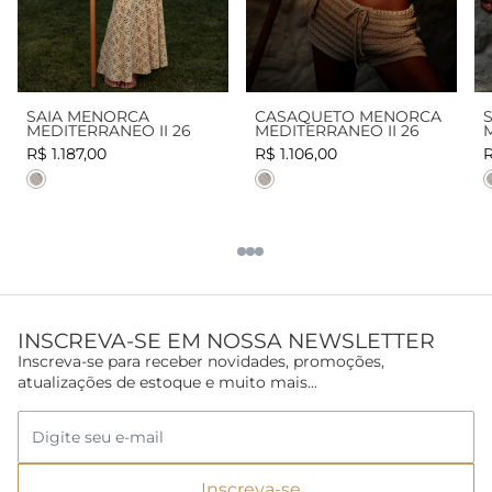
SAIA MENORCA
CASAQUETO MENORCA
MEDITERRANEO II 26
MEDITERRANEO II 26
R$ 1.187,00
R$ 1.106,00
R
Cor
Cor
INSCREVA-SE EM NOSSA NEWSLETTER
Inscreva-se para receber novidades, promoções,
atualizações de estoque e muito mais...
Inscreva-se