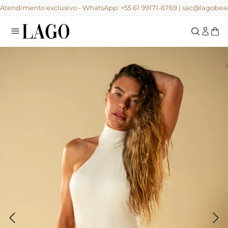
Atendimento exclusivo - WhatsApp: +55 61 99171-6769 | sac@lagob