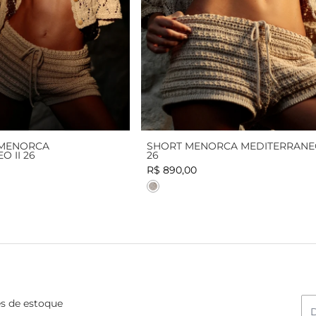
MENORCA
SHORT MENORCA MEDITERRANEO
 II 26
26
R$ 890,00
Cor
es de estoque