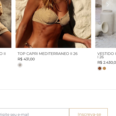
TOP CAPRI MEDITERRANEO II 26
VESTIDO 
 II
I 26
R$ 431,00
R$ 2.430,
Cor
Cor
Cor
Inscreva-se