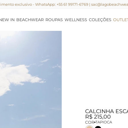
imento exclusivo - WhatsApp: +55 61 99171-6769 | sac@lagobeachwe
NEW IN
BEACHWEAR
ROUPAS
WELLNESS
COLEÇÕES
OUTLE
CALCINHA ESC
R$ 215,00
COR
TAPIOCA