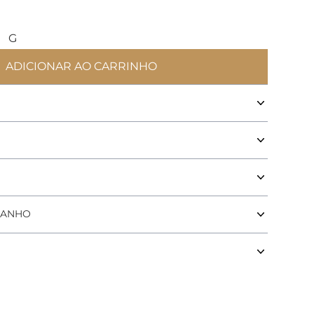
G
ADICIONAR AO CARRINHO
Calcinha Escarpas Basicos
MANHO