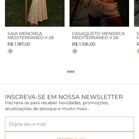
SAIA MENORCA
CASAQUETO MENORCA
MEDITERRANEO II 26
MEDITERRANEO II 26
R$ 1.187,00
R$ 1.106,00
R
Cor
Cor
INSCREVA-SE EM NOSSA NEWSLETTER
Inscreva-se para receber novidades, promoções,
atualizações de estoque e muito mais...
Inscreva-se