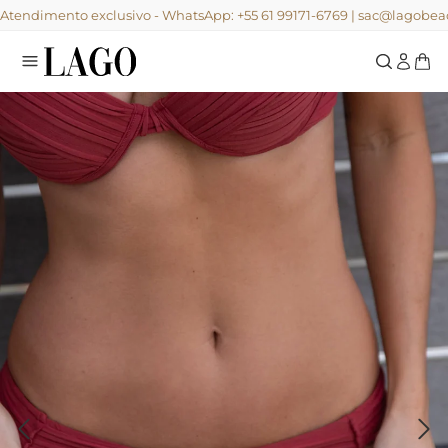
Atendimento exclusivo - WhatsApp: +55 61 99171-6769 | sac@lagob