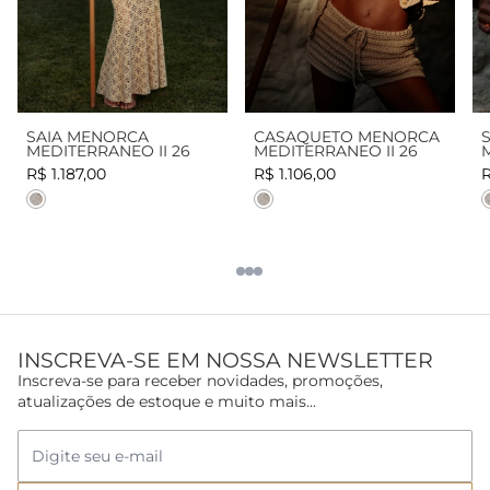
SAIA MENORCA
CASAQUETO MENORCA
MEDITERRANEO II 26
MEDITERRANEO II 26
R$ 1.187,00
R$ 1.106,00
R
Cor
Cor
INSCREVA-SE EM NOSSA NEWSLETTER
Inscreva-se para receber novidades, promoções,
atualizações de estoque e muito mais...