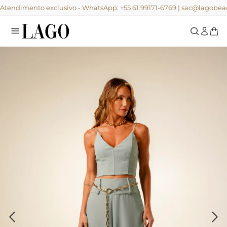
Atendimento exclusivo - WhatsApp: +55 61 99171-6769 | sac@lagob